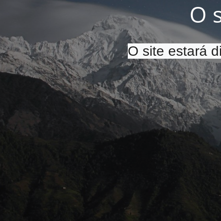
O 
O site estará 