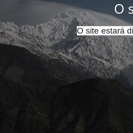
O 
O site estará 