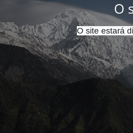
O 
O site estará 