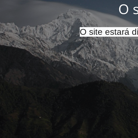
O 
O site estará 