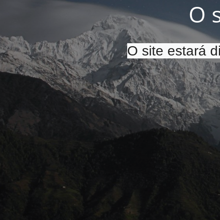
O 
O site estará 