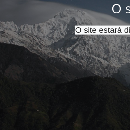
O 
O site estará 