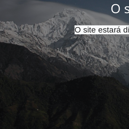
O 
O site estará 