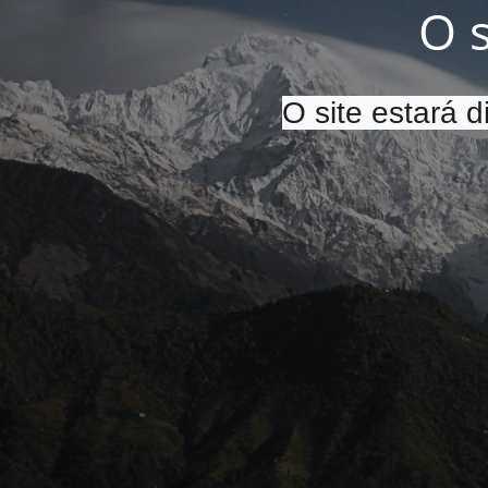
O 
O site estará 