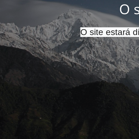
O 
O site estará 