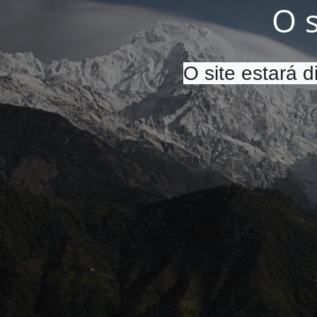
O 
O site estará 