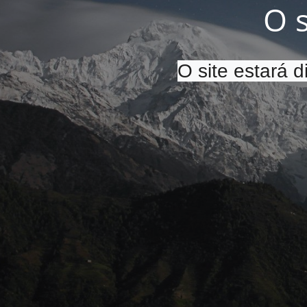
O 
O site estará 