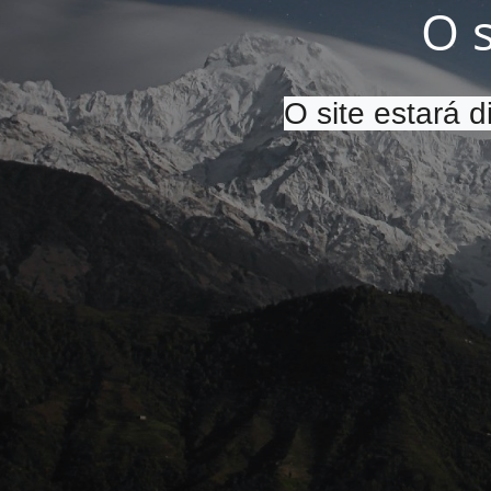
O 
O site estará 