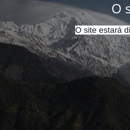
O 
O site estará 