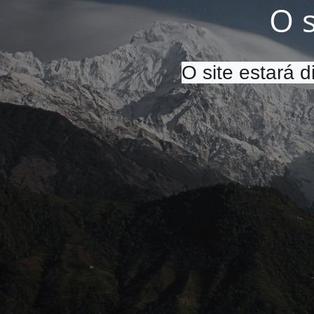
O 
O site estará 