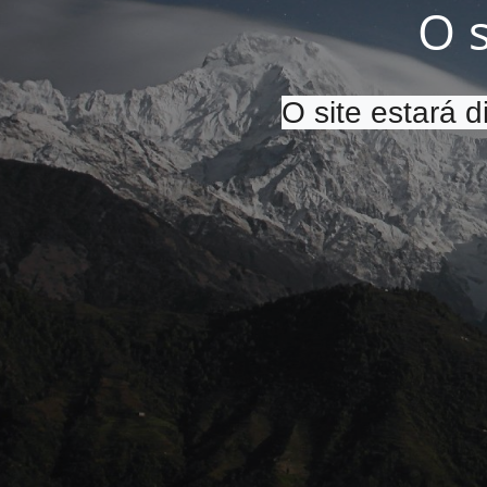
O 
O site estará 