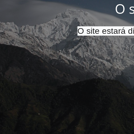
O 
O site estará 